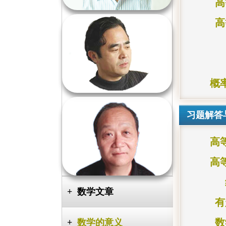
高
高
张耀明
职称：硕导、教授
学位：博士（数学）
概
习题解答
曹永林
高
职称： 教授
指导层次：硕士
高
数学文章
有
数
数学的意义