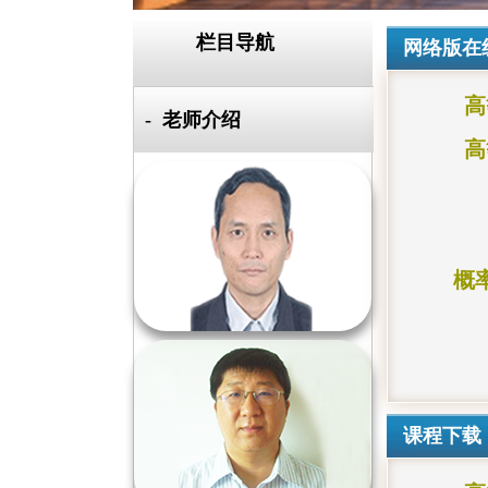
栏目导航
网络版在
高
老师介绍
高
李功胜
职称：硕导、教授
概
学位：博士（数学）
秦惠增
课程下载
职称：硕导、教授
荣誉称号：美国数学评论员